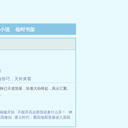
小说
临时书架
部
东海张巧，天外来客
秋已天道筑基，恰逢大劫将起，风云汇聚。
。
福修开始
不能开高达那我还参什么军！
神
武我修仙
废土时代：重回地面直接进入菜园