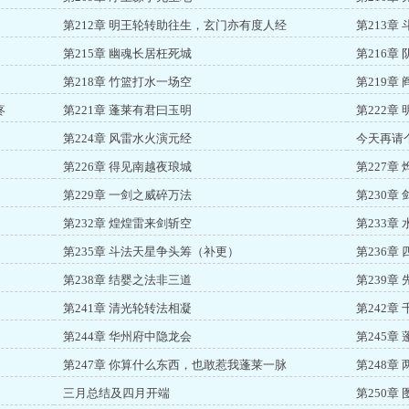
第212章 明王轮转助往生，玄门亦有度人经
第213章
第215章 幽魂长居枉死城
第216章
第218章 竹篮打水一场空
第219章
疼
第221章 蓬莱有君曰玉明
第222章
第224章 风雷水火演元经
今天再请
第226章 得见南越夜琅城
第227章
第229章 一剑之威碎万法
第230章
第232章 煌煌雷来剑斩空
第233章
第235章 斗法天星争头筹（补更）
第236章
第238章 结婴之法非三道
第239章
第241章 清光轮转法相凝
第242章
第244章 华州府中隐龙会
第245章
第247章 你算什么东西，也敢惹我蓬莱一脉
第248章
三月总结及四月开端
第250章