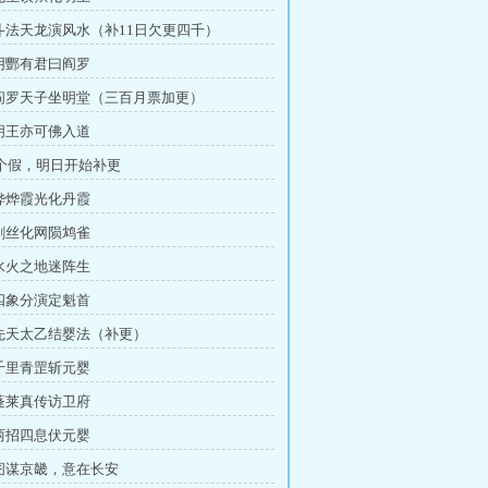
 斗法天龙演风水（补11日欠更四千）
 阴酆有君曰阎罗
 阎罗天子坐明堂（三百月票加更）
 明王亦可佛入道
个假，明日开始补更
 烨烨霞光化丹霞
 剑丝化网陨鸩雀
 水火之地迷阵生
 四象分演定魁首
 先天太乙结婴法（补更）
 千里青罡斩元婴
 蓬莱真传访卫府
 两招四息伏元婴
 图谋京畿，意在长安