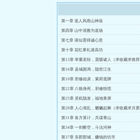
第一章 道人风雨山神庙
第四章 山中清雅为道场
第七章 请仙需得诚心意
第十章 花红果礼请高功
第13章 举重若轻，震慑诸人（求收藏求推荐
第16章 县城困局，隐世江生
第19章 邪修凶戾，紫府底牌
第22章 八狼身死，邪修惊慌
第25章 灵机隐发，福地青屏
第28章 人心渐乱，魍魉起舞（求收藏求月票
第31章 各方算计，共谋青山
第34章 一剑断空，斗法河神
第37章 东郡郡城，赚钱的坊市