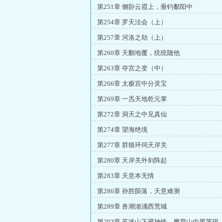
第251章 侧卧云霞上，垂钓鄱阳中
第254章 罗天法会（上）
第257章 河洛之劫（上）
第260章 天翻地覆，统统随他
第263章 夺宫之变（中）
第266章 太极宫中分灵宝
第269章 一炁天地乾元掌
第272章 洞天之中见真仙
第274章 望海绝境
第277章 群狼环伺天岸关
第280章 天岸关外剑阵起
第283章 天意本无情
第286章 孙胜陨落，天意难测
第289章 兽潮汹涌西荒城
第292章 苏迷山下藏神铁，魔窟山中黑莲现