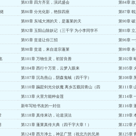
第83章 四方齐至，演武盛会
第84章
佬
第86章 分光化影，艳惊四座
第87章
（
第89章 东域大洲的天，是蓬莱的天
第90章
第92章 玉阳山除妖记（三千字 为小李同学不
第93章 
第95章 贫道让你三招
第96章
第98章 贫道，来自道宗蓬莱
第99章
名
第101章 万物生灵，初皆良善
第102章
第104章 西行十万里，云梦入眼来
第105章
第107章 沉岛燕山，阴森鬼蜮（四千字）
第108章
第110章 蹁跹剑光分妖魔 离乡五载回青山（四
第111
第113章 火里方能种金莲
第114章
新年写给书友的一封信
第116章
常
第118章 真传来访，论道演法
第119
月
第121章 蓬莱真传大典（四千字大章！）
第122章
第124章 西方净土，神足广慧（祝北方的兄弟
第125章