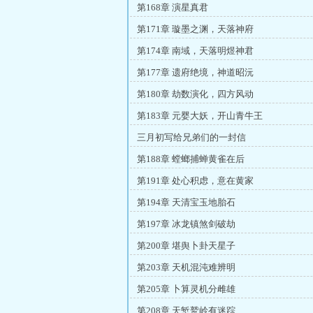
第168章 演星真君
第171章 璇墨之渊，天落神府
第174章 南域，天落明煜神君
第177章 遗府绝境，神道昭沅
第180章 劫数演化，四方风动
第183章 元婴大妖，开山青牛王
三月初写给兄弟们的一封信
第188章 螳螂捕蝉黄雀在后
第191章 处心积虑，意在黄家
第194章 天清宝玉地胎石
第197章 冰龙镇煞剑破劫
第200章 堪舆卜卦天星子
第203章 天机混沌难辨明
第205章 卜算灵机分雌雄
第208章 天堑鹫岭有迷踪