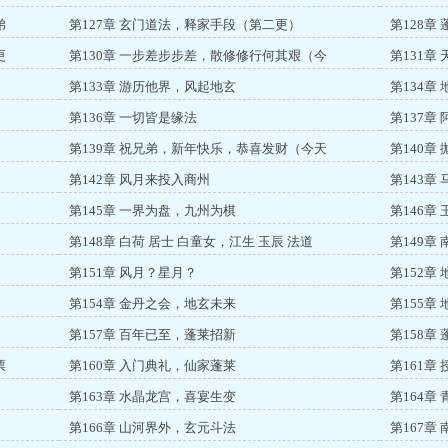
弟
第127章 玄门道法，释家手段（第二更）
第128章
更
第130章 一步差步步差，散修修行何其艰（今
第131章
第133章 游历他界，风起地玄
第134章
）
第136章 一切皆是缘法
第137章
第139章 祝兄弟，新年快乐，恭喜发财（今天
第140
第142章 风月来投入商州
第143章
第145章 一界为盘，九州为棋
第146章
）
第148章 白荷 居士 白童女，江生 玉辰 法道
第149章
第151章 风月？星月？
第152章
第154章 金丹之会，地玄未来
第155章
第157章 百年已至，蓬莱招新
第158章
票
第160章 入门典礼，仙家蓬莱
第161章
第163章 水晶龙宫，喜宴生变
第164章
第166章 山河界外，玄元斗法
第167章