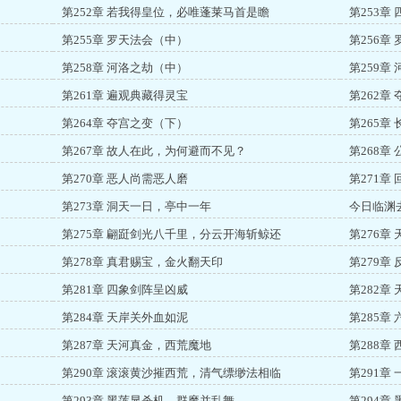
第252章 若我得皇位，必唯蓬莱马首是瞻
第253章
第255章 罗天法会（中）
第256章
第258章 河洛之劫（中）
第259章
第261章 遍观典藏得灵宝
第262章
第264章 夺宫之变（下）
第265章
第267章 故人在此，为何避而不见？
第268章
第270章 恶人尚需恶人磨
第271章
第273章 洞天一日，亭中一年
今日临渊
第275章 翩跹剑光八千里，分云开海斩鲸还
第276章
第278章 真君赐宝，金火翻天印
第279章
第281章 四象剑阵呈凶威
第282章
第284章 天岸关外血如泥
第285章
第287章 天河真金，西荒魔地
第288章
第290章 滚滚黄沙摧西荒，清气缥缈法相临
第291章
第293章 黑莲显杀机，群魔并乱舞
第294章