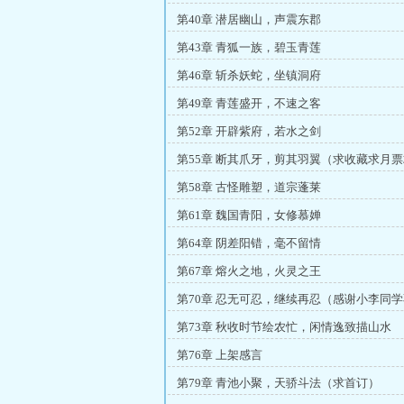
第40章 潜居幽山，声震东郡
第43章 青狐一族，碧玉青莲
第46章 斩杀妖蛇，坐镇洞府
第49章 青莲盛开，不速之客
第52章 开辟紫府，若水之剑
第55章 断其爪牙，剪其羽翼（求收藏求月票
第58章 古怪雕塑，道宗蓬莱
第61章 魏国青阳，女修慕婵
第64章 阴差阳错，毫不留情
第67章 熔火之地，火灵之王
第70章 忍无可忍，继续再忍（感谢小李同学
第73章 秋收时节绘农忙，闲情逸致描山水
第76章 上架感言
第79章 青池小聚，天骄斗法（求首订）