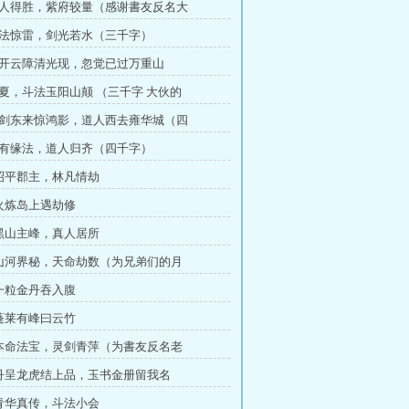
 故人得胜，紫府较量（感谢書友反名大
 戟法惊雷，剑光若水（三千字）
 破开云障清光现，忽觉已过万重山
立夏，斗法玉阳山颠 （三千字 大伙的
 一剑东来惊鸿影，道人西去雍华城（四
 各有缘法，道人归齐（四千字）
 昭平郡主，林凡情劫
 火炼岛上遇劫修
 黑山主峰，真人居所
章 山河界秘，天命劫数（为兄弟们的月
 一粒金丹吞入腹
 蓬莱有峰曰云竹
章 本命法宝，灵剑青萍（为書友反名老
 丹呈龙虎结上品，玉书金册留我名
 青华真传，斗法小会