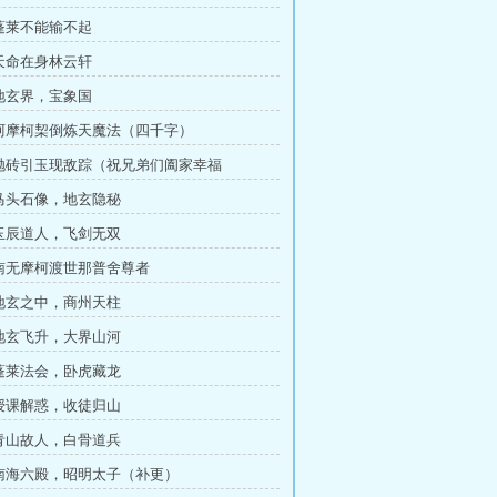
 蓬莱不能输不起
 天命在身林云轩
 地玄界，宝象国
 阿摩柯栔倒炼天魔法（四千字）
章 抛砖引玉现敌踪（祝兄弟们阖家幸福
 马头石像，地玄隐秘
 玉辰道人，飞剑无双
 南无摩柯渡世那普舍尊者
 地玄之中，商州天柱
 地玄飞升，大界山河
 蓬莱法会，卧虎藏龙
 授课解惑，收徒归山
 青山故人，白骨道兵
 南海六殿，昭明太子（补更）