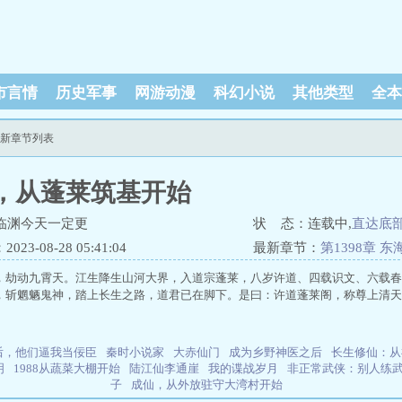
市言情
历史军事
网游动漫
科幻小说
其他类型
全本
最新章节列表
，从蓬莱筑基开始
临渊今天一定更
状 态：连载中,
直达底
23-08-28 05:41:04
最新章节：
第1398章 
，劫动九霄天。江生降生山河大界，入道宗蓬莱，八岁许道、四载识文、六载春
，斩魍魉鬼神，踏上长生之路，道君已在脚下。是曰：许道蓬莱阁，称尊上清天
后，他们逼我当佞臣
秦时小说家
大赤仙门
成为乡野神医之后
长生修仙：从
明
1988从蔬菜大棚开始
陆江仙李通崖
我的谍战岁月
非正常武侠：别人练
子
成仙，从外放驻守大湾村开始