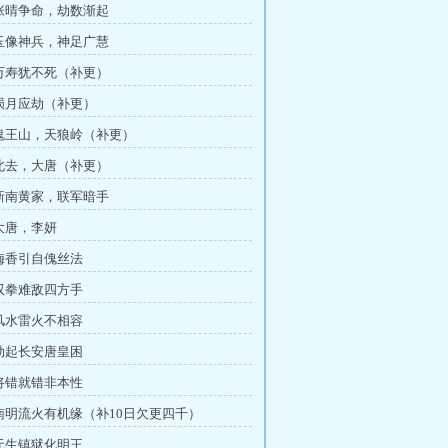
 张晴争命，劫数渐起
 玉像神兵，神足广慧
 万寿犹不死（补更）
 陨月应劫（补更）
 鬼王山，天狼岭（补更）
 北去，大唐（补更）
 新南黄家，联军暗手
 大唐，李妍
 梅香引自傀丝法
 双拳难敌四方手
 风水雷火不相容
 劫起长安唐皇困
 将错就错非本性
 南明流火有机缘（补10日欠更四千）
 无生镇狱化明王