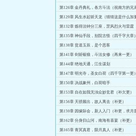
第126章 金丹典礼，各方斗法（祝南方的兄
第129章 风生水起斩天龙（猜猜这是什么加
第132章 炼得法钟分三座，罡风烈火与雷霆
第135章 神仙手段，别院古怪（四千字大章
第138章 贫道玉辰，是个恶客
第141章 剑斩银狼，斗法女修（再来一更）
第144章 绝地天通，江生谋划
第147章 明光寺，圣女白荷（四千字第一更
第150章 决战象州，白荷暗手
第153章 自在如我无浊众妙玄君（补欠更）
第156章 天骄频出，故人离去（补更）
第159章 因缘际会，新人入门（补更，求月
第162章 分身归山河，南海有喜宴（补更）
第165章 青冥真君，陨月真人（补更）