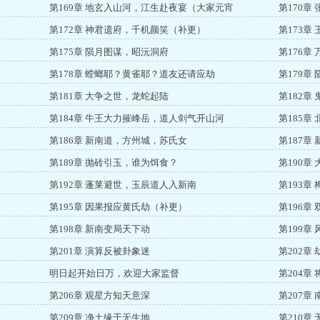
第169章 地玄入山河，江生赴夜宴（大家元宵
第170章
第172章 神君遗府，千机颜笑（补更）
第173章
第175章 陨月图谋，昭沅洞府
第176章
第178章 螳螂耶？黄雀耶？道友还请应劫
第179章
第181章 大争之世，龙蛇起陆
第182章
第184章 牛王大力摧峰岳，道人剑气开山河
第185章
第186章 新南道，方州城，苏氏女
第187章
第189章 抛砖引玉，谁为饵食？
第190章
第192章 蓬莱避世，玉辰道人入新南
第193章
第195章 因果报应黄氏劫（补更）
第196章
第198章 新南变局天下动
第199章
第201章 演算反被卦象迷
第202章
明日起开始日万，欢迎大家监督
第204章
第206章 观星方知天意深
第207章
第209章 净土缘于无生地
第210章