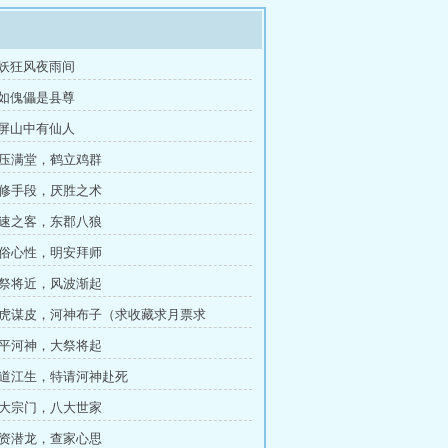
斩妖狂风夜雨间
宛如傀儡是县尊
青屏山中有仙人
气压满堂，鹤立鸡群
邪修手段，厌胜之术
不速之客，东郡八狼
凡俗心性，明安拜师
大祭将近，风波渐起
 与虎谋皮，河神布子（求收藏求月票求
太平河神，大祭将起
贫道江生，特请河神赴死
三大宗门，八大世家
投资潜龙，查家心思