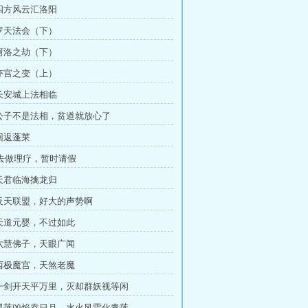
 四方风云汇洛阳
 罗天法会（下）
 河洛之劫（下）
 夺宫之变（上）
 长安城上法相临
 公子不是法相，贫道就放心了
 回返蓬莱
去做理疗，暂时请假
 天君临海擒龙归
 反天联盟，好大的声势啊
 天道元婴，不过如此
 六慧佛子，天眼广闻
 西极魔宫，天煞老魔
 一剑开天平万里，灭却群妖视等闲
 黑莲凶焰吞日月，水火风雷化青莲