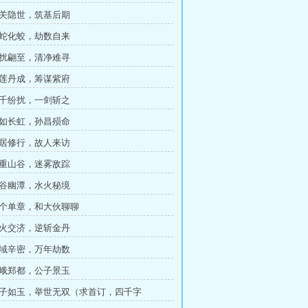
闭关隐世，筑基后期
游蛇化蛟，劫数自来
纷扰翩至，清净难寻
青莲丹成，筹谋紫府
万千纷扰，一剑斩之
剑如长虹，孙昌殒命
潜居修行，故人来访
千重山谷，迷雾敌踪
山谷幽潭，水火秘境
发个单章，和大伙聊聊
水火交济，逆斩金丹
界域辛密，万年劫数
巍峨郑都，公子景玉
 公子如玉，举世无双（求首订，四千字