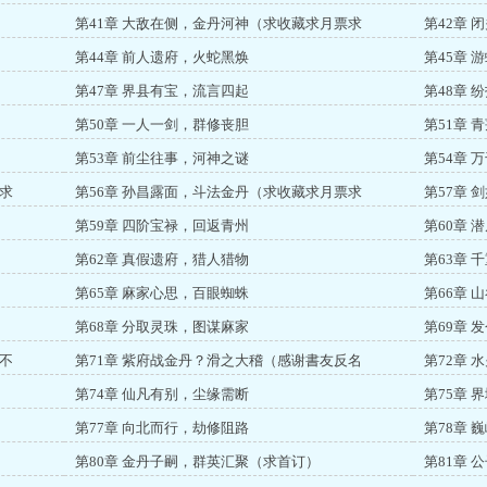
第41章 大敌在侧，金丹河神（求收藏求月票求
第42章 
第44章 前人遗府，火蛇黑焕
第45章 
第47章 界县有宝，流言四起
第48章 
第50章 一人一剑，群修丧胆
第51章 
第53章 前尘往事，河神之谜
第54章 
求
第56章 孙昌露面，斗法金丹（求收藏求月票求
第57章 
第59章 四阶宝禄，回返青州
第60章 
第62章 真假遗府，猎人猎物
第63章 
第65章 麻家心思，百眼蜘蛛
第66章 
第68章 分取灵珠，图谋麻家
第69章 
不
第71章 紫府战金丹？滑之大稽（感谢書友反名
第72章 
第74章 仙凡有别，尘缘需断
第75章 
第77章 向北而行，劫修阻路
第78章 
第80章 金丹子嗣，群英汇聚（求首订）
第81章