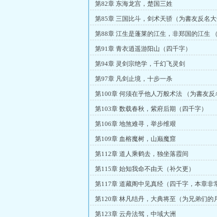
第82章 东海龙宫，楚国三姓
第85章 三国比斗，剑术天骄（为書友反名大
第88章 江生是蓬莱的江生，非郑国的江生 
第91章 青衣逍遥游阳山（四千字）
第94章 灵剑宗绝学，千幻飞灵剑
第97章 凡剑止境，十步一杀
第100章 何须在乎他人万般术法 （为書友反
第103章 数载春秋，紫府后期（四千字）
第106章 地煞难寻，举步维艰
第109章 血榕魔树，山巅魔窟
第112章 道人乘鹤去，独坐落霞间
第115章 始知我命不由天（补欠更）
第117章 道藏阁中见真经（四千字，本章非
第120章 林凡结丹，大典将至（为兄弟们的
第123章 云舟法驾，中域大洲