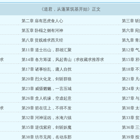
《道君，从蓬莱筑基开始》正文
第二章 庙有恶虎食人心
第三章 
第五章 卧榻之侧有河神
第六章 
第八章 贫贱难求西天经
第九章 
第11章 道士出山，群雄汇聚
第12章 
求
第14章 各方筹谋，风起青山（求收藏求推荐求
第15章 
第17章 诸事纷乱，庸人自扰
第18章 
第20章 烈火化龙，剑斩群狼
第21章 
第23章 威慑魍魉，一言压城
第24章 
第26章 贪人机缘，空虚起意
第27章
求
第29章 箭在弦上，不得不发
第30章 
第32章 河神逞凶，水淹六镇
第33章 
第35章 逆伐紫府，剑斩妖魔
第36章 
第38章 坊市见闻，名动东郡
第39章 