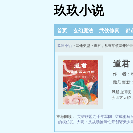
玖玖小说
首页
玄幻魔法
武侠修真
都
玖玖小说
> 其他类型 > 道君，从蓬莱筑基开始
道君
作 者：
最后更新：20
风起山河境
会四方天骄
推荐阅读：
英雄联盟之千年军阀
穿成驸马
的模仿犯
大明：从战场捡属性开创诸天大